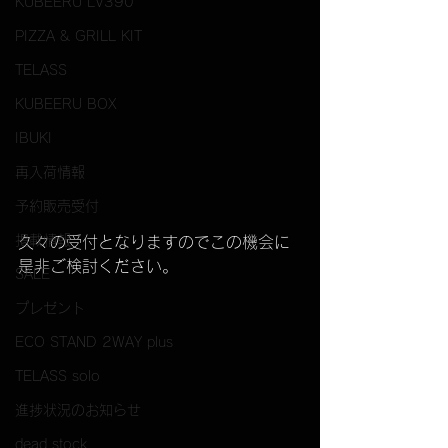
KUBEERU LV390
PIZZA & GRILL KIT
TELASS
KUBEERU BOX
IBUKI
再入荷情報
予約販売受付
掲載情報
久々の受付となりますのでこの機会に
是非ご検討ください。
SALE
プレゼント
ECO STAND 2WAY plus
TELASS solo
進捗状況のお知らせ
dead stock