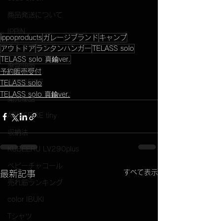
商品発送について
IPPIN
ippoproducts
ガレージブランド
キャンプ
メンテナンス
アウトドア
ランタンハンガー
TELASS solo
TELASS solo 真鍮ver.
廃盤商品
予約販売受付
ARISSFIRE
TELASS solo
TELASS solo 真鍮ver.
開発秘話
ARISSFIRE tiny
収納法
KUBEERU LV290plus
ベビーチャコール
すべて表示
最新記事
売れ筋ランキング
color IBUKI
Tシャツ