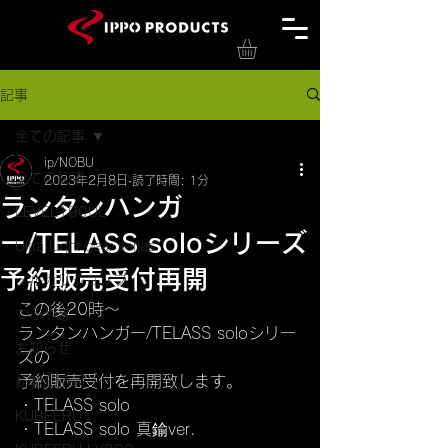
記事
全ての記事
ip/NOBU
全ての記事
2023年2月8日
読了時間: 1分
ランタンハンガ
LEVEL190UL
ー/TELASS soloシリーズ
Ultra Light gear series
予約販売受付再開
メルカリショップ
この後20時〜
つぶやき
ランタンハンガー/TELASS soloシリー
お知らせ
ズの
予約販売受付を再開致します。
新製品情報
・TELASS solo
KUBEERU
・TELASS solo 真鍮ver.