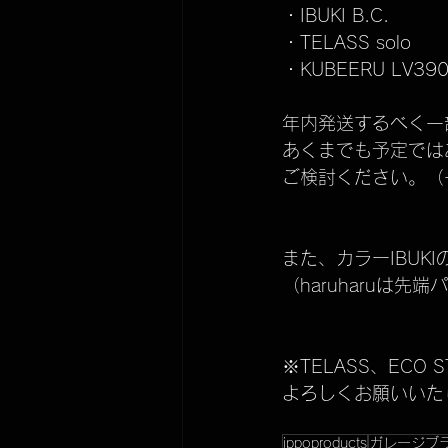
・IBUKI B.C.
ECO STAND 2WAY plus
・TELASS solo
・KUBEERU LV39
IPPIN
メンテナンス
年内発送するべく一
あくまでも予定では
ご検討ください。（
KUBEERU LV290plus
また、カラーIBUK
（haruharuは
※TELASS、ECO
よろしくお願いいた
ippoproducts
ガレージブ