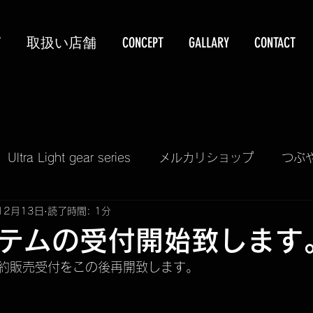
T
取扱い店舗
CONCEPT
GALLARY
CONTACT
Ultra Light gear series
メルカリショップ
つぶ
12月13日
読了時間: 1分
KUBEERU LV390
PIZZA & GRILL KIT
TELA
テムの受付開始致します
約販売受付をこの後再開致します。
再入荷情報
予約販売受付
掲載情報
SALE