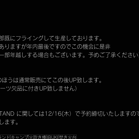
TELASS solo
進捗状況のお知らせ
dead stock
0
廃盤商品
ARISSFIRE
開発秘話
ARISSFIRE ti
部既にフライングして生産しております。
ありますが年内最後ですのでこの機会に是非
一部年越しする場合もございます。予めご了承ください
Iのほうは通常販売にてこの後UP致します。
先端パーツ欠品に付きUP致しません）
 STAND に関しては12/16(木）で予約締切いたしますの
します。
ランド
キャンプ
火吹き棒
IBUKI
焚き火台