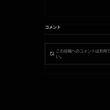
コメント
この投稿へのコメントは利用
い。
TELASS solo -option-"延長
ポール"入荷