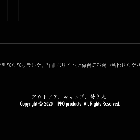
Ultra Light gear series 商
品ページUP致しました。
超軽量焚き火ギアシリーズ Ultra
できなくなりました。詳細はサイト所有者にお問い合わせくだ
Light gear seriesの商品ページを
UPしました。是非ご覧くださ
TEL
い。 ・IBUKI B.C. -Ultra Light-
・TELASS solo -Ultra Light- ・
アウトドア、キャンプ、焚き火
IPPO no HANGER -Ultra...
Copyright © 2020
IPPO products. All Rights Reserved.