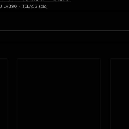
U LV390
TELASS solo