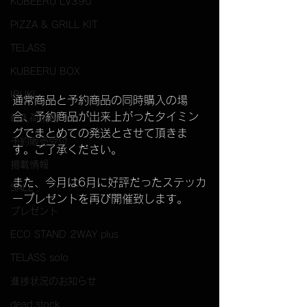
KUBEERU LV390
PIZZA & GRILL KIT
TELASS
KUBEERU BOX
IBUKI
通常商品と予約商品の同時購入の場
合、予約商品が出来上がったタイミン
再入荷情報
グでまとめての発送とさせて頂きま
予約販売受付
す。ご了承ください。
掲載情報
また、今月は6月に好評だったステッカ
SALE
ープレゼントを再び開催致します。
プレゼント
ECO STAND 2WAY plus
TELASS solo
進捗状況のお知らせ
dead stock