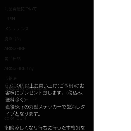
商品発送について
IPPIN
メンテナンス
廃盤商品
ARISSFIRE
開発秘話
ARISSFIRE tiny
収納法
5,000円以上お買い上げ(ご予約)のお
KUBEERU LV290plus
客様にプレゼント致します。(税込み、
ベビーチャコール
送料除く)
直径8cmの丸型ステッカーで艶消しタ
売れ筋ランキング
イプとなります。
color IBUKI
朝晩涼しくなり待ちに待った本格的な
Tシャツ