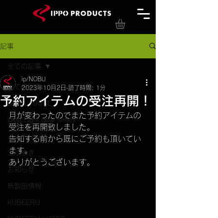
記事
全ての記事
ip/NOBU
全ての記事
2023年10月2日
読了時間: 1分
予約アイテムの受注再開！
LEVEL190UL
月が変わったのでまた予約アイテムの
Ultra Light gear series
受注を再開致しました。
メルカリショップ
告知する前から既にご予約も頂いてい
ます。
つぶやき
ありがとうございます。
お知らせ
新製品情報
KUBEERU