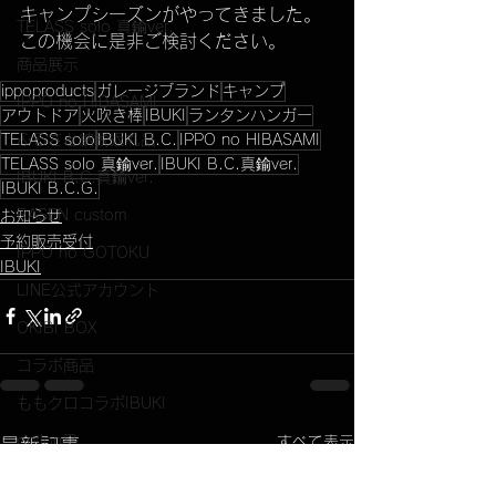
キャンプシーズンがやってきました。
TELASS solo 真鍮ver.
この機会に是非ご検討ください。
商品展示
ippoproducts
ガレージブランド
キャンプ
IPPO no HIBASAMI
アウトドア
火吹き棒
IBUKI
ランタンハンガー
TELASS solo
IBUKI B.C.
IPPO no HIBASAMI
ふるさと納税返礼品
TELASS solo 真鍮ver.
IBUKI B.C.真鍮ver.
IBUKI B.C.真鍮ver.
IBUKI B.C.G.
RASEN custom
お知らせ
予約販売受付
IPPO no GOTOKU
IBUKI
LINE公式アカウント
OKIBI BOX
コラボ商品
ももクロコラボIBUKI
option品
すべて表示
最新記事
取り扱い店舗