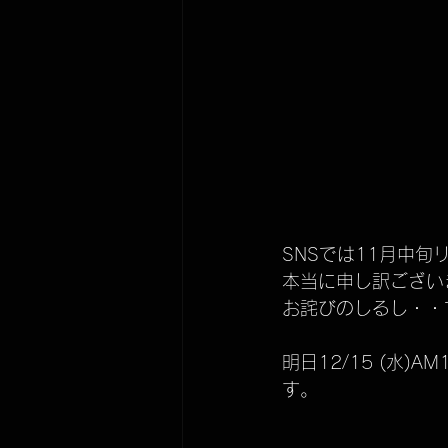
ECO STAND 2WAY plus
IPPIN
メンテナンス
KUBEERU LV290plus
SNSでは11月中
本当に申し訳ござい
お詫びのしるし・・
明日12/15 (水
す。