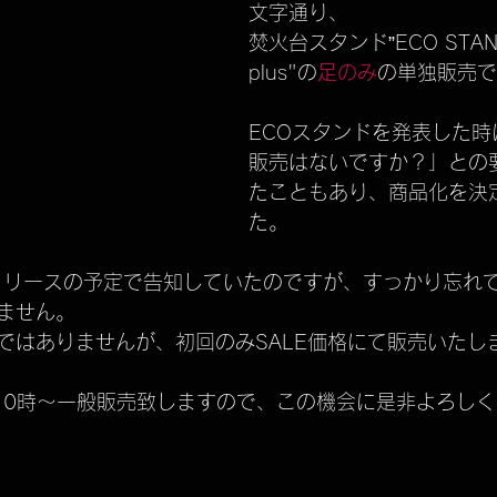
文字通り、
TELASS solo
進捗状況のお知らせ
dead stock
焚火台スタンド”ECO STAND
plus"の
足のみ
の単独販売で
廃盤商品
ARISSFIRE
開発秘話
ARISSFIRE ti
ECOスタンドを発表した
販売はないですか？」との
たこともあり、商品化を決
た。
旬リリースの予定で告知していたのですが、すっかり忘れ
ません。
ではありませんが、初回のみSALE価格にて販売いたし
)AM10時～一般販売致しますので、この機会に是非よろし