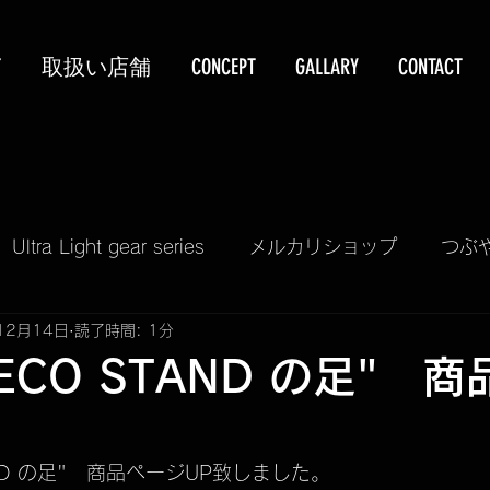
T
取扱い店舗
CONCEPT
GALLARY
CONTACT
Ultra Light gear series
メルカリショップ
つぶ
12月14日
読了時間: 1分
KUBEERU LV390
PIZZA & GRILL KIT
TELA
ECO STAND の足" 
再入荷情報
予約販売受付
掲載情報
SALE
AND の足"　商品ページUP致しました。