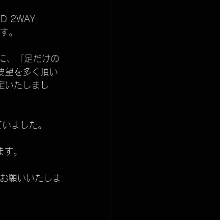
商品発送について
 2WAY 
す。
ny
収納法
時に、「足だけの
要望を多く頂い
定いたしまし
ていました。
ます。
くお願いいたしま