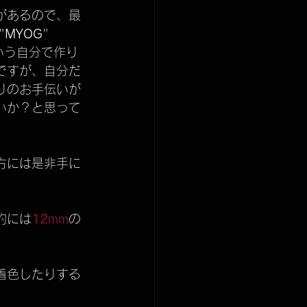
があるので、最
"
MYOG
"
r)という自分で作り
ですが、自分だ
りのお手伝いが
いか？と思って
方には是非手に
的には
12mm
の
着色したりする