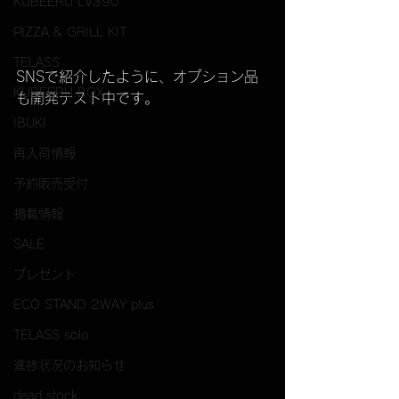
KUBEERU LV390
PIZZA & GRILL KIT
TELASS
SNSで紹介したように、オプション品
KUBEERU BOX
も開発テスト中です。
IBUKI
再入荷情報
予約販売受付
掲載情報
SALE
プレゼント
ECO STAND 2WAY plus
TELASS solo
進捗状況のお知らせ
dead stock