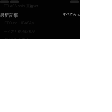
TELASS solo 真鍮ver.
商品展示
すべて表示
最新記事
IPPO no HIBASAMI
ふるさと納税返礼品
IBUKI B.C.真鍮ver.
RASEN custom
IPPO no GOTOKU
LINE公式アカウント
OKIBI BOX
コラボ商品
ももクロコラボIBUKI
option品
欠品アイテム在庫UP その
欠品アイテムの
取り扱い店舗
①
荷予定。