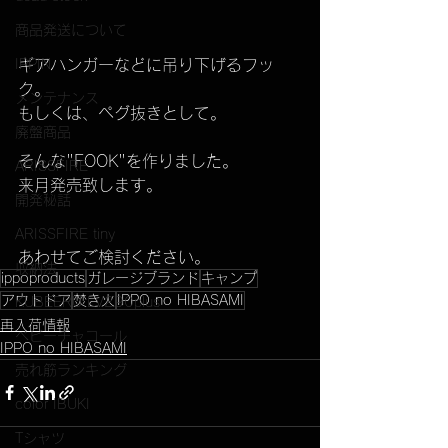
商品発送について
IPPIN
ギアハンガーなどに吊り下げるフッ
ク。
メンテナンス
もしくは、ペグ抜きとして。
廃盤商品
そんな"FOOK"を作りました。
ARISSFIRE
来月発売致します。
開発秘話
ARISSFIRE tiny
あわせてご検討ください。
収納法
ippoproducts
ガレージブランド
キャンプ
アウトドア
焚き火
IPPO no HIBASAMI
KUBEERU LV290plus
再入荷情報
ベビーチャコール
IPPO no HIBASAMI
売れ筋ランキング
color IBUKI
Tシャツ