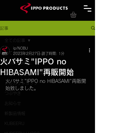
記事
全ての記事
ip/NOBU
全ての記事
2023年2月27日
読了時間: 1分
火バサミ"IPPO no
LEVEL190UL
HIBASAMI"再販開始
Ultra Light gear series
火バサミ"IPPO no HIBASAMI"再販開
メルカリショップ
始致しました。
つぶやき
お知らせ
新製品情報
KUBEERU