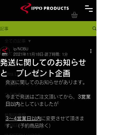
記事
全ての記事
ip/NOBU
全ての記事
2021年11月18日
読了時間: 1分
発送に関してのお知らせ
LEVEL190UL
と プレゼント企画
Ultra Light gear series
発送に関してのお知らせがあります。
メルカリショップ
つぶやき
今まで発送はご注文頂いてから、
3営業
日以内
としていましたが
お知らせ
新製品情報
3～4営業日以内
に変更させて頂きま
KUBEERU
す。（予約商品除く）