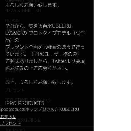
KUBEERU LV390
よろしくお願い致します。
PIZZA & GRILL KIT
TELASS
それから、焚き火台/KUBEERU 
KUBEERU BOX
LV390 の プロトタイプモデル（試作
品）の
IBUKI
プレゼント企画をTwitterのほうで行っ
再入荷情報
ています。（IPPOユーザー様のみ）
予約販売受付
ご興味ありましたら、Twitterより要項
をお読みの上ご応募ください。
掲載情報
SALE
以上、よろしくお願い致します。
プレゼント
ECO STAND 2WAY plus
IPPO PRODUCTS
ippoproducts
キャンプ
焚き火台
KUBEERU
TELASS solo
お知らせ
進捗状況のお知らせ
プレゼント
dead stock