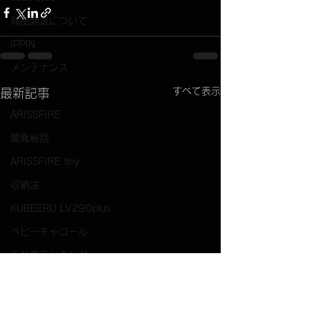
商品発送について
IPPIN
メンテナンス
廃盤商品
すべて表示
最新記事
ARISSFIRE
開発秘話
ARISSFIRE tiny
収納法
KUBEERU LV290plus
ベビーチャコール
売れ筋ランキング
color IBUKI
Tシャツ