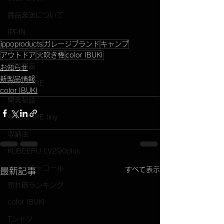
商品発送について
IPPIN
ippoproducts
ガレージブランド
キャンプ
メンテナンス
アウトドア
火吹き棒
color IBUKI
廃盤商品
お知らせ
新製品情報
ARISSFIRE
color IBUKI
開発秘話
ARISSFIRE tiny
収納法
KUBEERU LV290plus
ベビーチャコール
すべて表示
最新記事
売れ筋ランキング
color IBUKI
Tシャツ