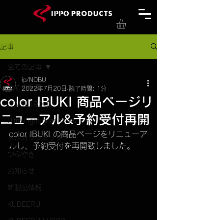
記事
全ての記事
ip/NOBU
全ての記事
2022年7月20日
読了時間: 1分
color IBUKI 商品ページリ
LEVEL190UL
ニューアル&予約受付再開
Ultra Light gear series
color IBUKI の商品ページをリニューア
メルカリショップ
ルし、予約受付を再開致しました。
つぶやき
お知らせ
新製品情報
KUBEERU