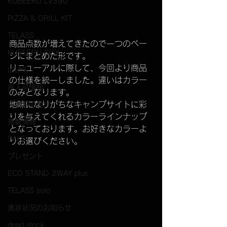
KUBEERU LV390
PIZZA & GRILL KIT
TELASS
商品点数が増えてきたので一つのペー
KUBEERU BOX
ジにまとめた形です。
リニューアルに際して、今回より商品
IBUKI
の仕様を統一しました。違いはカラー
再入荷情報
のみとなります。
地味になりがちなキャンプサイトに彩
予約販売受付
りを与えてくれるカラーラインナップ
掲載情報
となっております。お好きなカラーよ
SALE
りお選びください。
プレゼント
ECO STAND 2WAY plus
TELASS solo
進捗状況のお知らせ
dead stock