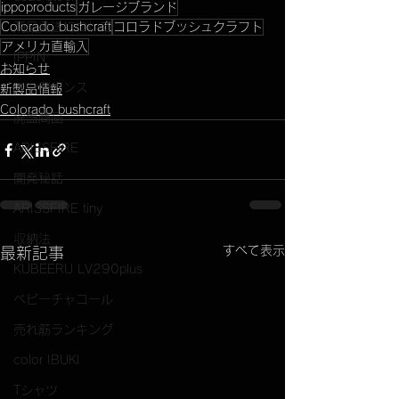
ippoproducts
ガレージブランド
商品発送について
Colorado bushcraft
コロラドブッシュクラフト
アメリカ直輸入
IPPIN
お知らせ
メンテナンス
新製品情報
Colorado bushcraft
廃盤商品
ARISSFIRE
開発秘話
ARISSFIRE tiny
収納法
すべて表示
最新記事
KUBEERU LV290plus
ベビーチャコール
売れ筋ランキング
color IBUKI
Tシャツ