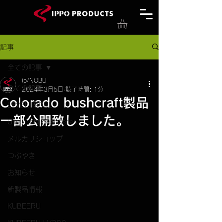
記事
全ての記事
ip/NOBU
全ての記事
2024年3月5日
読了時間: 1分
Colorado bushcraft製品
LEVEL190UL
一部公開致しました。
Ultra Light gear series
メルカリショップ
つぶやき
お知らせ
新製品情報
KUBEERU