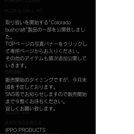
KUBEERU LV390
PIZZA & GRILL KIT
TELASS
取り扱いを開始する"Colorado 
bushcraft"製品の一部を公開致しまし
KUBEERU BOX
た。
IBUKI
TOPページの写真バナーをクリックし
て専用ページからお入りください。
再入荷情報
その他のアイテムも順次追加公開して
予約販売受付
いきます。
掲載情報
販売開始のタイミングですが、今月末
SALE
頃を予定しております。
プレゼント
SNS等でお知らせしますので販売開始
まで今暫くお待ちください。
ECO STAND 2WAY plus
宜しくお願い致します。
TELASS solo
進捗状況のお知らせ
IPPO PRODUCTS
dead stock