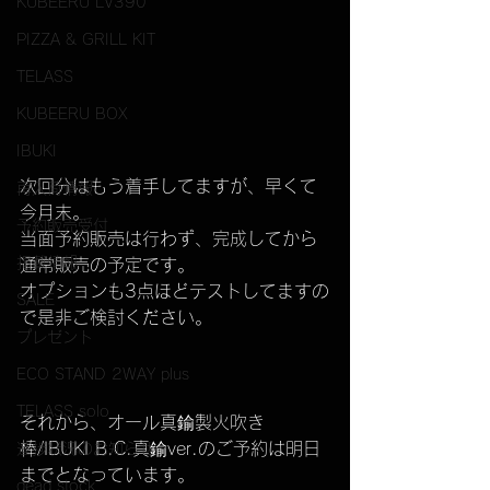
KUBEERU LV390
PIZZA & GRILL KIT
TELASS
KUBEERU BOX
IBUKI
次回分はもう着手してますが、早くて
再入荷情報
今月末。
予約販売受付
当面予約販売は行わず、完成してから
掲載情報
通常販売の予定です。
オプションも3点ほどテストしてますの
SALE
で是非ご検討ください。
プレゼント
ECO STAND 2WAY plus
TELASS solo
それから、オール真鍮製火吹き
棒/IBUKI B.C.真鍮ver.のご予約は明日
進捗状況のお知らせ
までとなっています。
dead stock