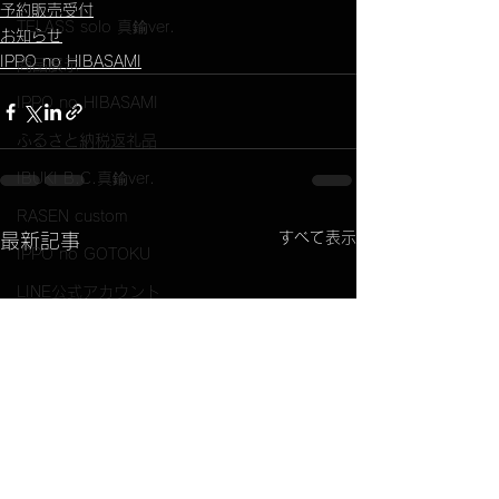
予約販売受付
TELASS solo 真鍮ver.
お知らせ
IPPO no HIBASAMI
商品展示
IPPO no HIBASAMI
ふるさと納税返礼品
IBUKI B.C.真鍮ver.
RASEN custom
すべて表示
最新記事
IPPO no GOTOKU
LINE公式アカウント
OKIBI BOX
コラボ商品
ももクロコラボIBUKI
option品
取り扱い店舗