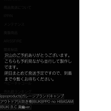
商品発送について
IPPIN
メンテナンス
廃盤商品
ARISSFIRE
開発秘話
沢山のご予約ありがとうございます。
ARISSFIRE tiny
こちらも予約見ながら並行して製作し
収納法
てます。
明日まとめて発送予定ですので、到着
KUBEERU LV290plus
まで今暫くお待ちください。
ベビーチャコール
売れ筋ランキング
ippoproducts
ガレージブランド
キャンプ
color IBUKI
アウトドア
火吹き棒
IBUKI
IPPO no HIBASAMI
IBUKI B.C.真鍮ver.
Tシャツ