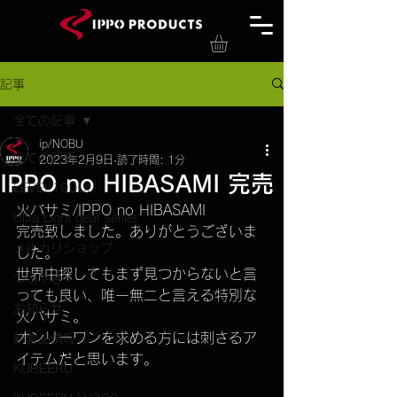
記事
全ての記事
ip/NOBU
全ての記事
2023年2月9日
読了時間: 1分
IPPO no HIBASAMI 完売
LEVEL190UL
火バサミ/IPPO no HIBASAMI
Ultra Light gear series
完売致しました。ありがとうございま
メルカリショップ
した。
世界中探してもまず見つからないと言
つぶやき
っても良い、唯一無二と言える特別な
お知らせ
火バサミ。
オンリーワンを求める方には刺さるア
新製品情報
イテムだと思います。
KUBEERU