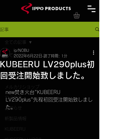
記事
全ての記事
ip/NOBU
全ての記事
2022年6月22日
読了時間: 1分
KUBEERU LV290plus初
LEVEL190UL
回受注開始致しました。
Ultra Light gear series
メルカリショップ
new焚き火台"KUBEERU 
つぶやき
LV290plus"先程初回受注開始致しまし
た。
お知らせ
新製品情報
KUBEERU