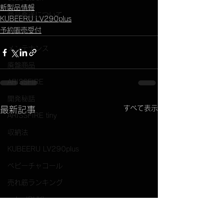
新製品情報
商品発送について
KUBEERU LV290plus
予約販売受付
IPPIN
メンテナンス
廃盤商品
ARISSFIRE
開発秘話
すべて表示
最新記事
ARISSFIRE tiny
収納法
KUBEERU LV290plus
ベビーチャコール
売れ筋ランキング
color IBUKI
Tシャツ