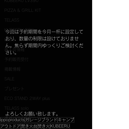
KUBEERU LV390
PIZZA & GRILL KIT
TELASS
KUBEERU BOX
今回は予約期間を今月一杯に設定して
おり、数量の制限は設けておりませ
IBUKI
ん。焦らず期間内ゆっくりご検討くだ
再入荷情報
さい。
予約販売受付
掲載情報
SALE
プレゼント
ECO STAND 2WAY plus
TELASS solo
よろしくお願い致します。
進捗状況のお知らせ
ippoproducts
ガレージブランド
キャンプ
アウトドア
焚き火台
焚き火
KUBEERU
dead stock