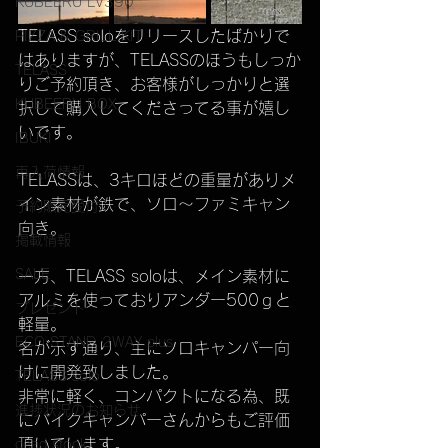
KUBEERU LV390
TELASS soloをリリースしたばかりで
PIZZA & GRILL KIT
はありますが、TELASSのほうもしっか
TELASS
りご予約頂き、お客様がしっかりと選
KUBEERU BOX
択して購入してくださってる事が嬉し
いです。
IBUKI
再入荷情報
TELASSは、3キロほどの重量がありメ
イン素材が鉄で、ソロ～ファミキャン
予約販売受付
向き。
掲載情報
SALE
一方、TELASS soloは、メイン素材に
アルミを使っておりアンダー500ｇと
プレゼント
軽量。
ECO STAND 2WAY plus
名が示す通り、主にソロキャンパー向
けに開発致しました。
TELASS solo
非常に軽く、コンパクトになる為、既
進捗状況のお知らせ
にバイクキャンパーさんからもご評価
頂いています。
dead stock