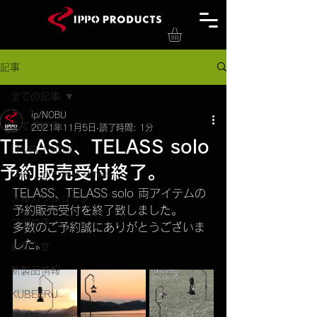
記事
全ての記事
ip/NOBU
全ての記事
2021年11月5日
読了時間: 1分
TELASS、TELASS solo
LEVEL190UL
予約販売受付終了。
Ultra Light gear series
TELASS、TELASS solo 両アイテムの
メルカリショップ
予約販売受付を終了致しました。
つぶやき
多数のご予約誠にありがとうございま
した。
お知らせ
新製品情報
KUBEERU