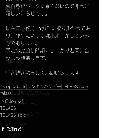
私自身がバイクに乗らないので非常に
商品発送について
嬉しい知らせです。
IPPIN
現在ご予約分+α製作に取り掛かってお
メンテナンス
り、部品によっては出来上がっている
廃盤商品
ものあります。
予定のお渡し時期にしっかりと間に合
ARISSFIRE
うよう頑張ります。
開発秘話
ARISSFIRE tiny
引き続きよろしくお願い致します。
収納法
ippoproducts
ランタンハンガー
TELASS solo
KUBEERU LV290plus
telass
予約販売受付
ベビーチャコール
TELASS
売れ筋ランキング
TELASS solo
color IBUKI
Tシャツ