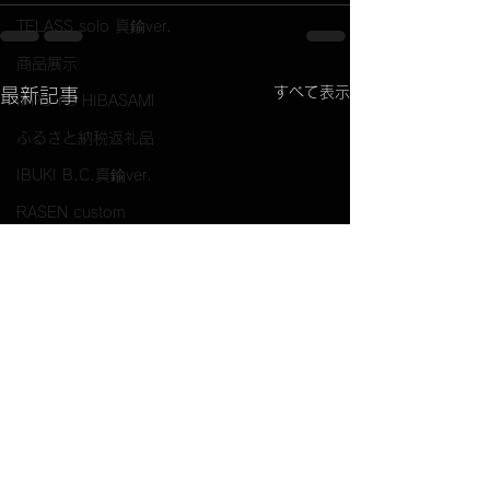
TELASS solo 真鍮ver.
商品展示
すべて表示
最新記事
IPPO no HIBASAMI
ふるさと納税返礼品
IBUKI B.C.真鍮ver.
RASEN custom
IPPO no GOTOKU
LINE公式アカウント
OKIBI BOX
コラボ商品
ももクロコラボIBUKI
option品
取り扱い店舗