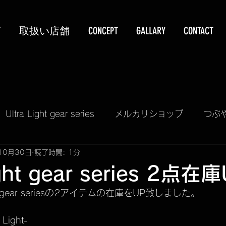
T
取扱い店舗
CONCEPT
GALLARY
CONTACT
Ultra Light gear series
メルカリショップ
つぶ
10月30日
読了時間: 1分
KUBEERU LV390
PIZZA & GRILL KIT
TELA
ight gear series 2点在
ht gear seriesの2アイテムの在庫をUP致しました。
再入荷情報
予約販売受付
掲載情報
SALE
 Light-