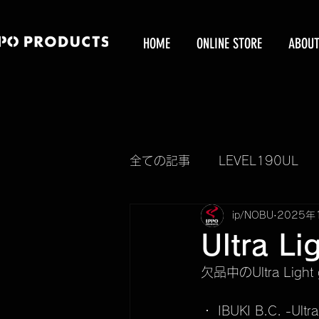
HOME
ONLINE STORE
ABOU
全ての記事
LEVEL190UL
ip/NOBU
2025年
新製品情報
KUBEERU
Ultra L
欠品中のUltra Lig
KUBEERU BOX
IBUKI
・ IBUKI B.C. -Ultra