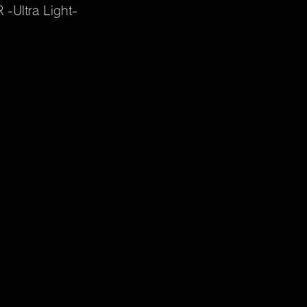
Ultra Light-
TELASS solo
進捗状況のお知らせ
dead stock
廃盤商品
ARISSFIRE
開発秘話
ARISSFIRE ti