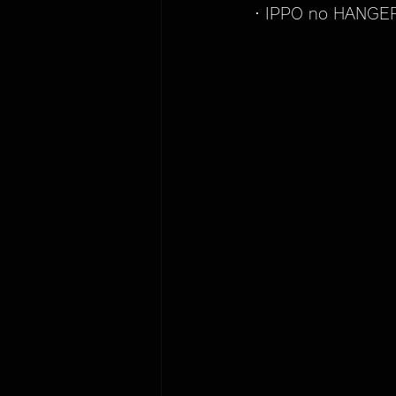
・IPPO no HANGER -
ECO STAND 2WAY plus
IPPIN
メンテナンス
KUBEERU LV290plus