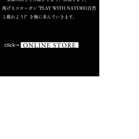
掲げるスローガン "PLAY WITH NATURE(自然
と戯れよう)" を胸に歩んでいきます。
ONLINE STORE
click→
ippo products 代表​
ikeda nobuhiko