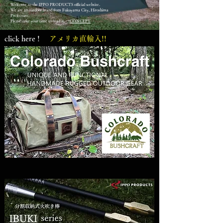
Welcome to the IPPO PRODUCTS official website. ​
We are an outdoor brand from Fukuyama City, Hiroshima
Prefecture.
Please take your time to read it. →
CONCEPT
click here !
アメリカ直輸入!!