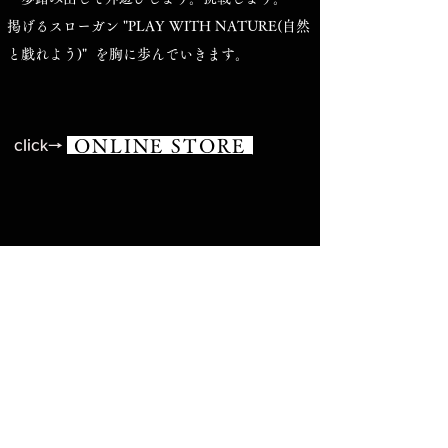
掲げるスローガン "PLAY WITH NATURE(自然
と戯れよう)" を胸に歩んでいきます。
ONLINE STORE
click→
ippo products 代表​
ikeda nobuhiko