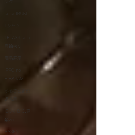
ング
color IBUKI
Tシャツ
TELASS solo
真鍮ver.
商品展示
IPPO no
HIBASAMI
ふるさと納税
返礼品
IBUKI B.C.真
鍮ver.
RASEN