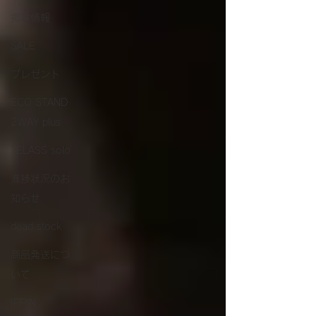
掲載情報
SALE
プレゼント
ECO STAND
2WAY plus
TELASS solo
進捗状況のお
知らせ
dead stock
商品発送につ
いて
IPPIN