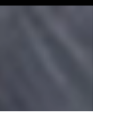
の"LEVEL390"は可変式の火床が最大50cmにな
り、大きな焚き火が可能です。 様々なモードで使
える拡張性の高さが大きな魅力です。 是非ご検討
ください。