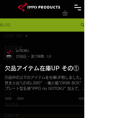
BLOG
LEVEL390
全ての記事
ip/NOBU
2月6日
読了時間: 1分
LEVEL190UL
欠品アイテム在庫UP その①
Ultra Light
gear series
欠品中の以下のアイテムを在庫UP致しました。 ・
焚き火台"LEVEL390" ・熾火箱"OKIBI BOX" ・
メルカリショ
プレート型五徳"IPPO no GOTOKU" 加えて、
ップ
LEVEL390用のスペア火床も補充しています。 い
ずれのアイテムも少量ですのでお早めに。 次回入
つぶやき
荷は未定です。 尚、焚き火台"ARISSFIRE jack"と
焚き火台スタンド"ECO STAND mini"は、組み立
お知らせ
て後、来週在庫UPの予定です。 よろしくお願い致