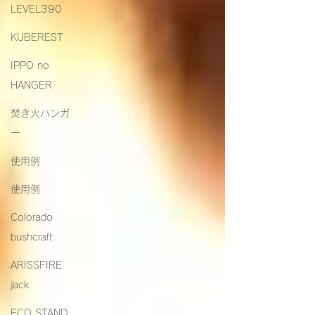
LEVEL390
KUBEREST
IPPO no
HANGER
焚き火ハンガ
ー
使用例
使用例
Colorado
bushcraft
ARISSFIRE
jack
ECO STAND