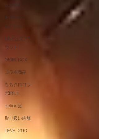
custom
IPPO no
GOTOKU
LINE公式アカ
ウント
OKIBI BOX
コラボ商品
ももクロコラ
ボIBUKI
option品
取り扱い店舗
LEVEL290