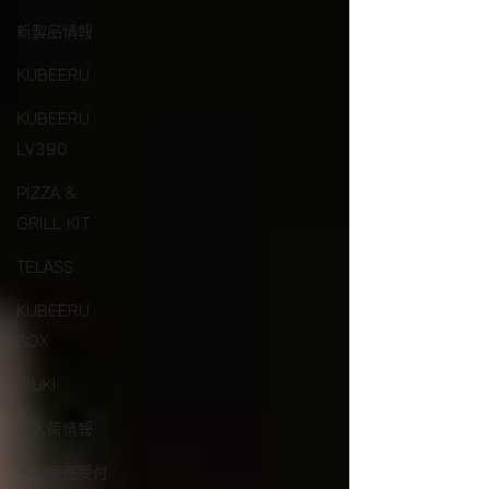
します。
新製品情報
KUBEERU
KUBEERU
LV390
PIZZA &
GRILL KIT
TELASS
KUBEERU
BOX
IBUKI
再入荷情報
予約販売受付