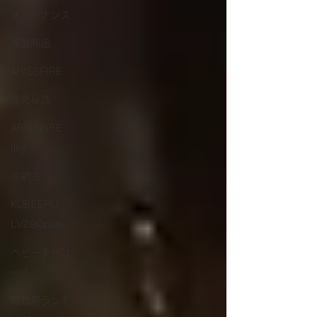
メンテナンス
廃盤商品
ARISSFIRE
開発秘話
ARISSFIRE
tiny
収納法
KUBEERU
LV290plus
ベビーチャコ
ール
売れ筋ランキ