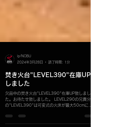
ip/NOBU
2024年3月28日
読了時間: 1分
焚き火台"LEVEL390"在庫UP
しました
欠品中の焚き火台"LEVEL390"在庫UP致しまし
た。お待たせ致しました。 LEVEL290の兄貴分