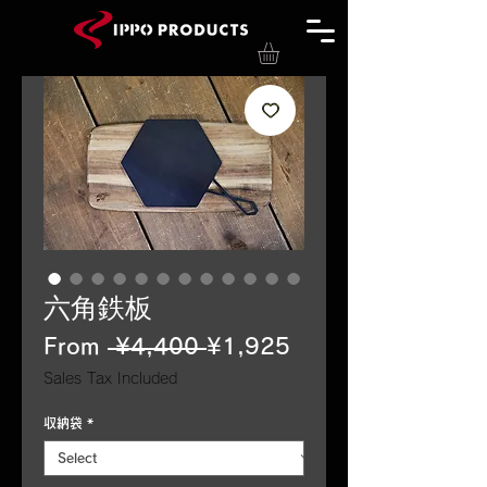
六角鉄板
Regular
Sale
From
 ¥4,400 
¥1,925
Price
Price
Sales Tax Included
収納袋
*