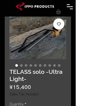
TELASS solo -Ultra
Light-
Price
¥15,400
Sales Tax Included
Quantity
*