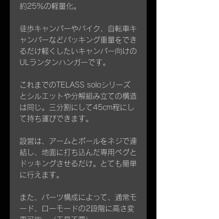
約25％の軽量化。
徒歩キャンパーやバイク、自転車キ
ャンパーなどパッキング重量をでき
るだけ軽くしたいキャンパー向けの
ULランタンハンガーです。
これまでのTELASS soloシリーズ
とシルエットや分解組み立ての構造
は同じ。三分割にして45cm程にし
て持ち運びできます。
設営は、アームとポールをネジで連
結し、地面に打ち込んだ専用ペグと
ドッキングさせるだけ。とても簡単
に行えます。
また、パーツ構成によって、通常モ
ード、ローモードの2段階に高さ変