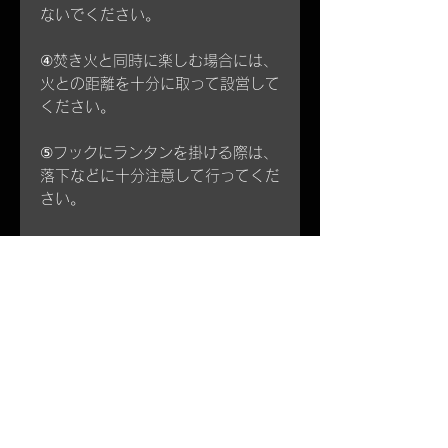
ないでください。
④焚き火と同時に楽しむ場合には、
火との距離を十分に取って設営して
ください。
⑤フックにランタンを掛ける際は、
落下などに十分注意して行ってくだ
さい。
⑥
風の強い日は使用をお控えくださ
い。
⑦ランタンを使用しないときは外す
ことをお勧めいたします。
以上、使用中のトラブル、事故、怪
我に関しましては一切の責任を負い
かねます。予めご了承ください。