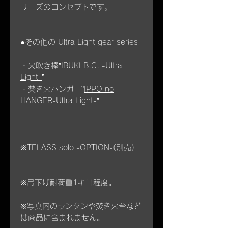
リーズのコンセプトです。
●その他の Ultra Light gear series
・火吹き棒”
IBUKI B.C. -Ultra
Light-
”
・焚き火ハンガー”
IPPO no
HANGER-Ultra Light-
”
※
TELASS solo -OPTION-
(別売)
※吊下げ耐荷重1キロ程度。
※写真内のランタンや焚き火台など
は商品に含まれません。