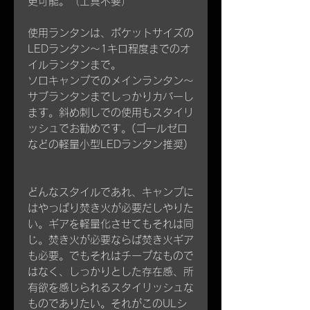
更可能。（工具不要）
使用ランタンは、ポケットサイズの
LEDランタン～1キロ程度までのオ
イルランタンまで。
ソロキャンプでのメインランタン～
サブランタンまでしっかりカバーし
ます。斜め刺しでの使用もスタイリ
ッシュでお勧めです。(ゴールゼロ
などの軽量小型LEDランタン推奨)
どんなスタイルであれ、キャンプに
はやっぱり焚き火が必要だしやりた
い。ギアを軽量化させてもそれは同
じ。焚き火が必要ならば焚き火ギア
も必要。でもそれはチープなもので
はなく、しっかりとした存在感、所
有欲を感じられるスタイリッシュな
ものでありたい。それがこのULシ