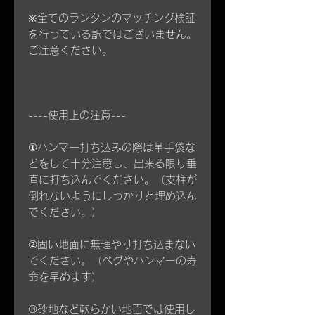
※全てのランタンのマッチング検証
を行っている訳ではございません。
ご注意ください。
----使用上の注意---
①ハンマー打ち込みの際は革手袋な
どをして十分注意し、出来る限り垂
直に打ち込んでください。（支柱が
倒れないようにしっかりと埋め込ん
でください。）
②固い地面に無理やり打ち込まない
でください。（ペグやハンマーの寿
命を早めます）
③砂地など軟らかい地面では使用し