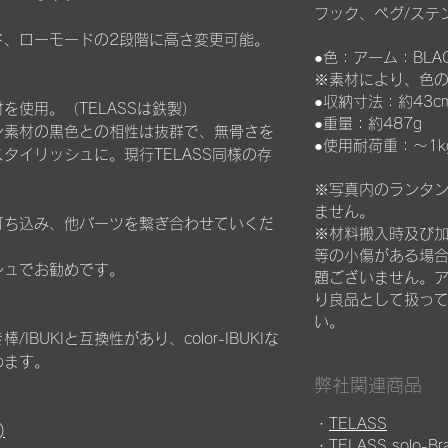
フック、ペグ/ステ
ド、ローモードの2段階に高さ変更可能。
●色：アーム：BLA
※素材により、色
●収納寸法：約43cm
を使用。（TELASSは鉄製）
●重量：約487g
ン素材の黒色との相性は抜群で、無骨さを
●使用耐荷重：～1
タイリッシュに。現行TELASS同様の存
※写真内のランタ
ません。
打ち込み、他パーツを繋ぎ合わせていくだ
※材料搬入時及び
等の小傷がある場
シュでお勧めです。
題ございません。
り良品として扱っ
い。
BUKIと互換性があり、color-IBUKIな
めます。
弊社関連商品
・
TELASS
)
・
TELASS solo-Bra