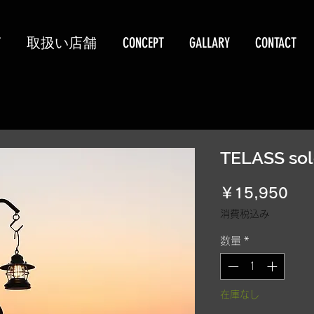
T
取扱い店舗
CONCEPT
GALLARY
CONTACT
TELASS so
価
￥15,950
格
消費税込み
数量
*
在庫なし