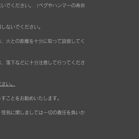
ないでください。（ペグやハンマーの寿命
用しないでください。
は、火との距離を十分に取って設営してく
は、落下などに十分注意して行ってくださ
ださい。
外すことをお勧めいたします。
、怪我に関しましては一切の責任を負いか