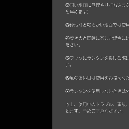
②固い地面に無理やり打ち込ま
を早めます）
③砂地など軟らかい地面では使
④焚き火と同時に楽しむ場合に
ださい。
⑤フックにランタンを掛ける際
い。
⑥
風の強い日は使用をお控えく
⑦ランタンを使用しないときは
以上、使用中のトラブル、事故
ねます。予めご了承ください。