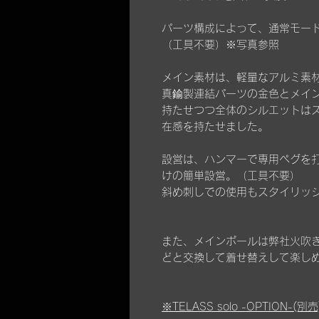
パーツ構成によって、通常モー
（工具不要）※写真参照
メイン素材は、軽量なアルミ素材
真鍮製連結パーツの金色とメイ
持たせつつ全体のシルエットはス
在感を持たせました。
設営は、ハンマーで専用ペグを
けの簡単設営。（工具不要）
斜め刺しでの使用もスタイリッ
また、メインポールは弊社火吹き棒/I
どと交換して着せ替えして楽し
※
TELASS solo -OPTION-
(別売