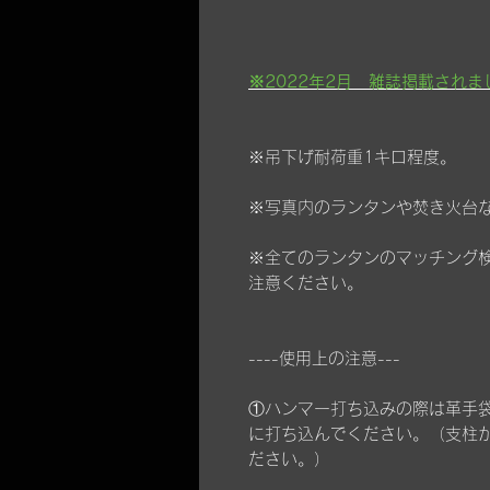
※2022年2月 雑誌掲載されまし
※吊下げ耐荷重1キロ程度。
※写真内のランタンや焚き火台
※全てのランタンのマッチング
注意ください。
----使用上の注意---
①ハンマー打ち込みの際は革手
に打ち込んでください。（支柱
ださい。）