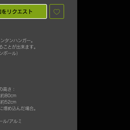
知をリクエスト
ランタンハンガー。
ることが出来ます。
ンポール）
の高さ：
約80cm
約52cm
中に埋め込んだ場合。
ール/アルミ