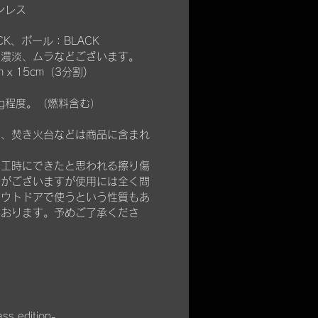
ンレス
CK、ポール：BLACK
の濃淡、ムラなどございます。
 x 15cm（3分割)
kg程度。（燃料含む）
ン、焚き火台などは商品に含まれ
加工時にできたと思われる擦り傷
合がございますが使用には全く問
アウトドアで使うという性質もあ
ております。予めご了承くださ
ss edition-