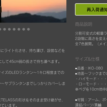
再入荷通
商品説明
分割可変式の軽量
2段階に高さを変え
全7色展開。（メイ
専用にライト化させ、持ち運び、設営などを
サイズ&仕様
にして45cm弱の長さで持ち運べます。
●品番：IKO-080
イズのLEDランタン～1キロ程度までの
●地面～フックまで
・ハイモード・・・
ン～サブランタンまでしっかりカバーしま
・ローモード・・・
※ペグを10cm地
●材質：アーム、ポ
TELASSの形状をそのまま受け継がせ、
連結パーツ/真鍮
せています。