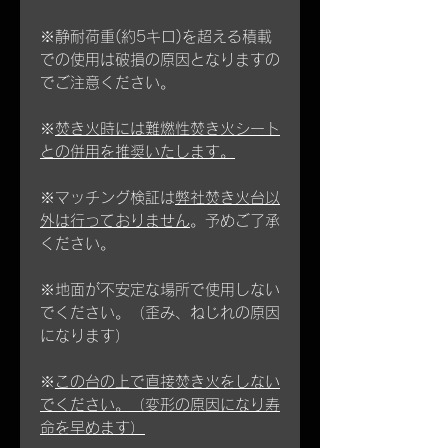
※静耐荷重(約5キロ)を超える積載
での使用は破損の原因となりますの
でご注意ください。
※
焚き火時には難燃性焚き火シート
との併用を推奨いたします。
※マッチング検証は
弊社焚き火台以
外は行っておりません
。予めご了承
ください。
※地面が不安定な場所で使用しない
でください。（歪み、ねじれの原因
になります）
※
この台の上で直接焚き火をしない
でください。（変形の原因になり寿
命を早めます）