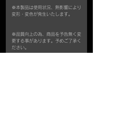
※本製品は使用状況、熱影響により
変形・変色が発生いたします。
※品質向上の為、商品を予告無く変
更する事があります。予めご了承く
ださい。
商品説明
焚き火台のスタンド。
サイズ&仕様
地面などへの熱影響の軽減、灰落ち
防止、焚き火台の底上げを目的とし
●天板サイズ：
たスタンドです。
弊社関連商品
・外寸210x155mm ふちの高さ
・オールステンレス製
20mm
・
ARISSFIRE tiny
地面からTOPまでの高さ90mm