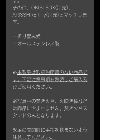
す。
その他、
OKIBI BOX(別売)
、
ARISSFIRE tiny(別売)
とマッチしま
す。
・折り畳み式
・オールステンレス製
※
本製品は取扱説明書のない商品で
す。下記注意事項を熟読しご購入及
びご使用ください。
※写真中の焚き火台、火吹き棒など
は商品に含まれません。焚き火台ス
タンドのみとなります。
※
足の開閉時に手指を挟まないよう
注意してください。