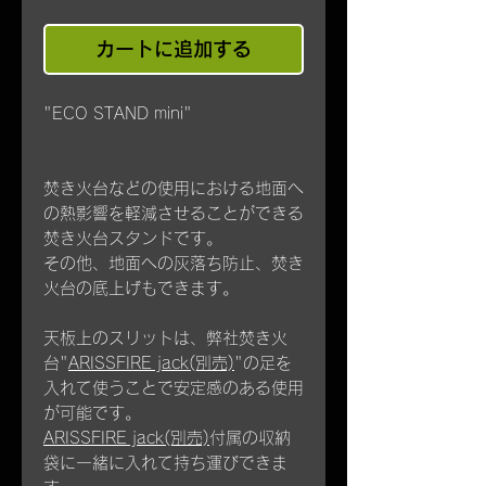
カートに追加する
"ECO STAND mini"
焚き火台などの使用における地面へ
の熱影響を軽減させることができる
焚き火台スタンドです。
その他、地面への灰落ち防止、焚き
火台の底上げもできます。
天板上のスリットは、弊社焚き火
台"
ARISSFIRE jack(別売)
"の足を
入れて使うことで安定感のある使用
が可能です。
ARISSFIRE jack(別売)
付属の収納
袋に一緒に入れて持ち運びできま