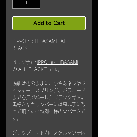
Add to Cart
”IPPO no HIBASAMI -ALL
BLACK-”
オリジナル”
IPPO no HIBASAMI
"
の ALL BLACKモデル。
機能はそのままに、小さなネジやワ
ッシャー、スプリング、パラコード
までを黒で統一したブラックギア。
黒好きなキャンパーには是非手に取
って頂きたい特別仕様の火バサミで
す。
グリップエンド内にメタルマッチ内