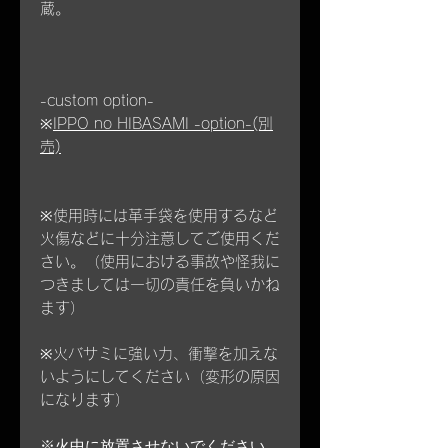
蔵。
-custom option-
※
IPPO no HIBASAMI -option-(別
売)
※使用時には革手袋を使用するなど
火傷などに十分注意してご使用くだ
さい。（使用における事故や怪我に
つきましては一切の責任を負いかね
ます）
※火バサミに強い力、衝撃を加えな
いようにしてください（変形の原因
になります）
※火中に放置させないでください