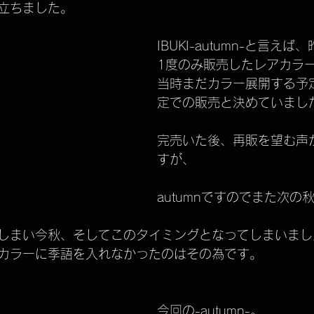
立ちました。
TELASS solo
進捗状況のお知らせ
dead stock
IBUKI-autumn-と言え
1度のみ販売したレアカラ
廃盤商品
ARISSFIRE
開発秘話
ARISSFIRE ti
当時まだカラー展開する予
定での販売と決めていまし
完売いた後、再販を望む声
すが、
autumnですのでまた次の
しまい今秋、そしてこのタイミングとなってしまいまし
カラーに季語を入れなかったのはその為です。
今回の-autumn-。