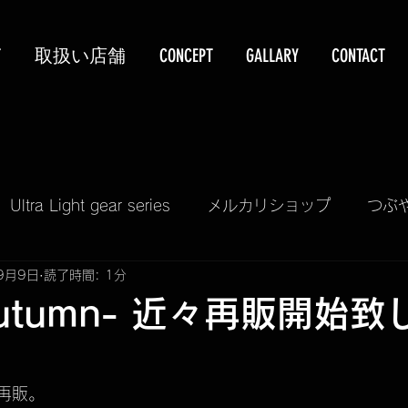
T
取扱い店舗
CONCEPT
GALLARY
CONTACT
Ultra Light gear series
メルカリショップ
つぶ
9月9日
読了時間: 1分
KUBEERU LV390
PIZZA & GRILL KIT
TELA
-autumn- 近々再販開始致
再入荷情報
予約販売受付
掲載情報
SALE
近々再販。