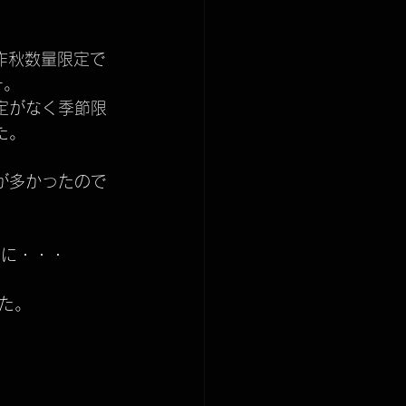
商品発送について
ば、昨秋数量限定で
ー。
ny
収納法
定がなく季節限
た。
が多かったので
秋に・・・
た。