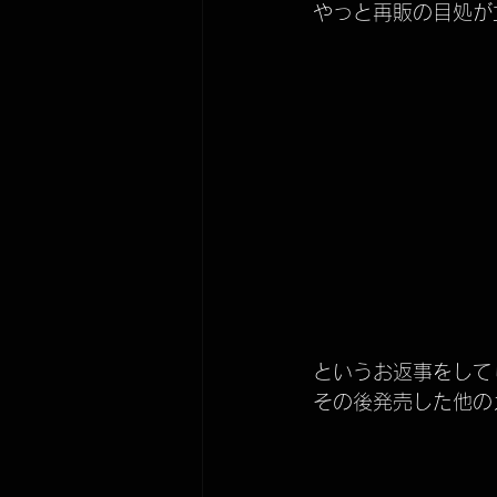
やっと再販の目処が
ECO STAND 2WAY plus
IPPIN
メンテナンス
KUBEERU LV290plus
というお返事をして
その後発売した他の