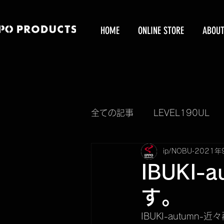
HOME
ONLINE STORE
ABOU
全ての記事
LEVEL190UL
ip/NOBU
2021年
新製品情報
KUBEERU
IBUKI
す。
KUBEERU BOX
IBUKI
IBUKI-autumn-