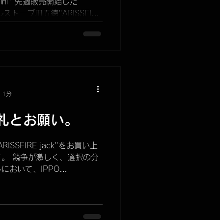
mini" 先週販売開始した
ールストーブ用五徳"ARISSFIRE
 1分
礼とお願い。
SSFIRE jack"をお買い上
。 競争が激しく、選択の分
において、IPPO
ださった事を大変嬉しく思って