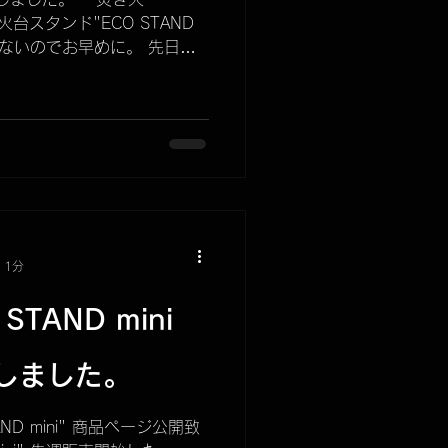
品
ARISSFIRE
焚き火台スタンド"ECO STAND
が少ないのでお早めに。 先日在
ども含め、これで欠品アイテムの
暫く再生産はありませんので
さい。
 1分
TAND mini
しました。
ND mini" 商品ページ公開致