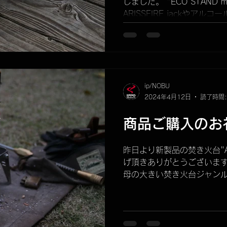
しました。 "ECO STAND 
ARISSFIRE jackやアルコ
tiny、熾火箱"OKIBI...
ip/NOBU
2024年4月12日
読了時間:
商品ご購入のお
昨日より新製品の焚き火台"ARI
げ頂きありがとうございます
母の大きい焚き火台ジャンル
PRODUCTSを選択してく
います。...