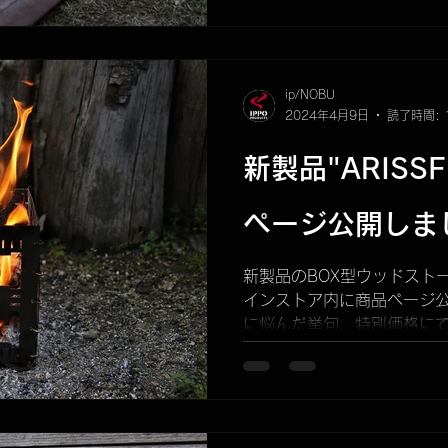
ip/NOBU
2024年4月9日
読了時間: 
新製品"ARISSFI
ページ公開しま
新製品のBOX型ウッドストーブ"A
インストア内に商品ページ公
に悩んだ挙句、特別価格に
しました。 今週木曜日4/1
す。...