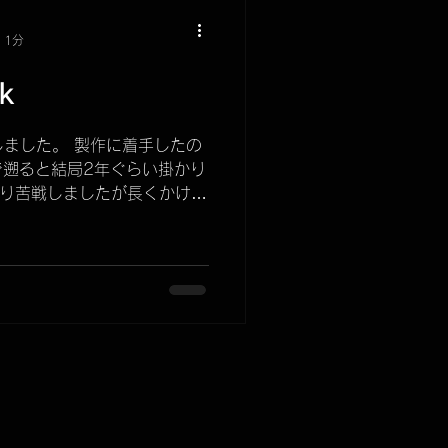
 1分
k
しました。 製作に着手したの
で遡ると結局2年ぐらい掛かり
なり苦戦しましたが長くかけた
らしい物が出来上がったと思って