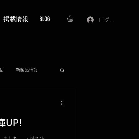
掲載情報
BLOG
ログイン
せ
新製品情報
IBUKI
再入荷情報
lo
UP!
しました。 ・焚き火