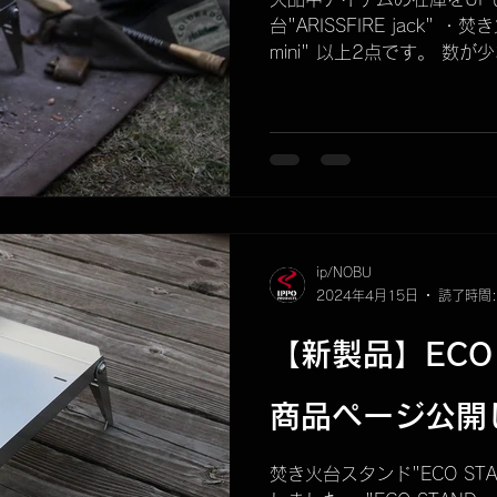
ck
商品発送について
IPPIN
メンテナンス
廃盤商
台"ARISSFIRE jack" ・
mini" 以上2点です。 数
庫UPしたLEVEL390な
補充はひと段落とします。 
収納法
KUBEERU LV290plus
是非この機会にご検討くだ
ip/NOBU
2024年4月15日
読了時間:
【新製品】ECO S
商品ページ公開
焚き火台スタンド"ECO STA