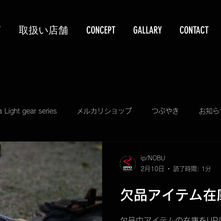
T
取扱い店舗
CONCEPT
GALLARY
CONTACT
a Light gear series
メルカリショップ
つぶやき
お知ら
PIZZA & GRILL KIT
TELASS
KUBEERU BOX
ip/NOBU
2月10日
読了時間: 1分
SALE
プレゼント
ECO STAND 2WAY plus
TELASS so
欠品アイテム在庫
欠品中アイテムの在庫をUP