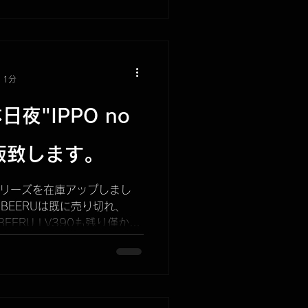
 1分
夜"IPPO no
再販致します。
Uシリーズを在庫アップしまし
KUBEERUは既に売り切れ、
KUBEERU LV390も残り僅かと
ですのでお早めにどうぞ。 ま