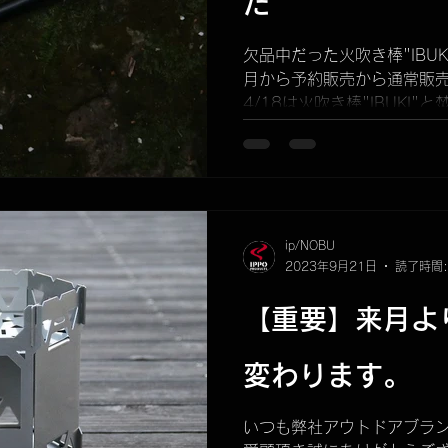
た
ck
商品発送について
IPPIN
メンテナンス
廃盤商
欠品中だった火吹き棒"IBU
月から予約販売から通常販売
収納法
KUBEERU LV290plus
4/18は火吹き棒"IBUKI"と
KUBEERU)の誕生日。 
"IBUKI" "KUBEREST"...
ip/NOBU
2023年9月21日
読了時間:
【重要】来月より
変わります。
いつも弊社アウトドアブランド"