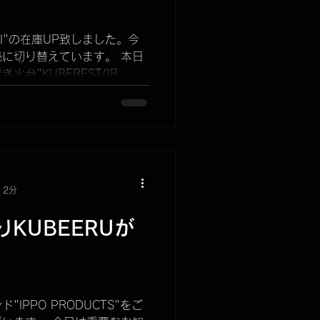
品
ARISSFIRE
KI"の在庫UP致しました。今
に切り替えています。 本日
焚き火台"KUBEREST(旧
販売開始から四年が経ちました。
 2分
KUBEERUが
IPPO PRODUCTS"をご