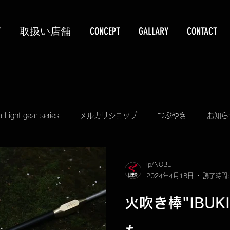
T
取扱い店舗
CONCEPT
GALLARY
CONTACT
a Light gear series
メルカリショップ
つぶやき
お知ら
PIZZA & GRILL KIT
TELASS
KUBEERU BOX
ip/NOBU
2024年4月18日
読了時間:
SALE
プレゼント
ECO STAND 2WAY plus
TELASS so
火吹き棒"IBUK