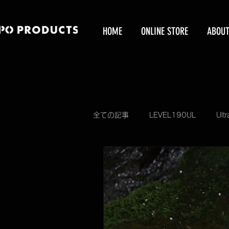
HOME
ONLINE STORE
ABOU
全ての記事
LEVEL190UL
Ultr
KUBEERU
KUBEERU LV390
予約販売受付
掲載情報