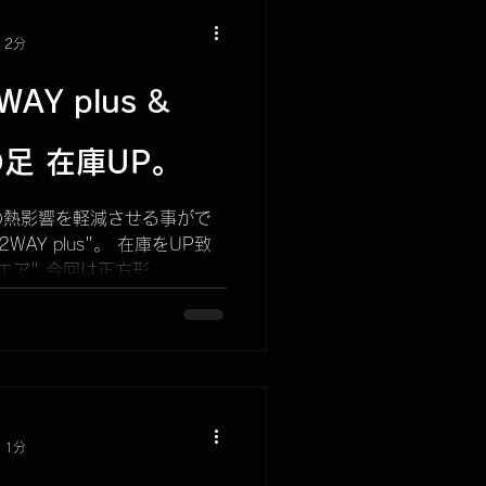
 2分
WAY plus &
 の足 在庫UP。
の熱影響を軽減させる事がで
2WAY plus"。 在庫をUP致
クエア" 今回は正方形
"サイズのみとなります。
.
 1分