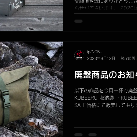
愛顧頂き誠にありがとうござ
らせがございます。 2020
経ちますが、 弊社焚き火台"
る事となりました。...
ip/NOBU
2023年9月12日
読了時間:
廃盤商品のお知
以下の商品を今月一杯で廃盤
KUBEERU 収納袋 ・KUB
SALE価格にて販売しており
なります) KUBEERU 
チとしても優秀ですのでこの