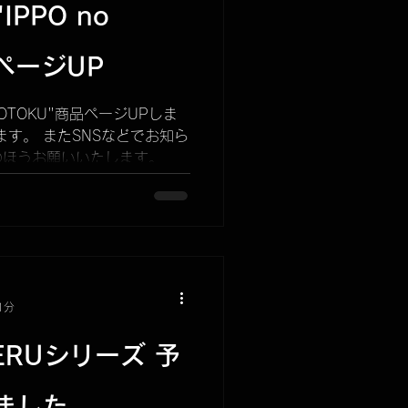
PPO no
品ページUP
GOTOKU"商品ページUPしま
ます。 またSNSなどでお知ら
のほうお願いいたします。
1分
ERUシリーズ 予
ました。