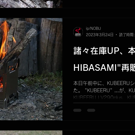
ip/NOBU
2023年3月24日
読了時間:
諸々在庫UP、本日
HIBASAMI"
本日午前中に、KUBEER
た。 "KUBEERU" …が、
KUBEERU LV290plus、
なりました。 次のUP未定
た、本日夜20時〜...