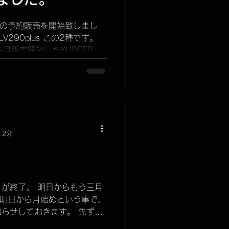
ーズの予約販売を開始致しまし
 LV290plus この2種です。
は、先月販売開始したKUBEERU
サイズで薄くコンパクト収納で
 2分
が終了。 明日からもう三月
 明日から月始めという事で、
らせしておきます。 先ず…
 日々届く再入荷リクエスト。