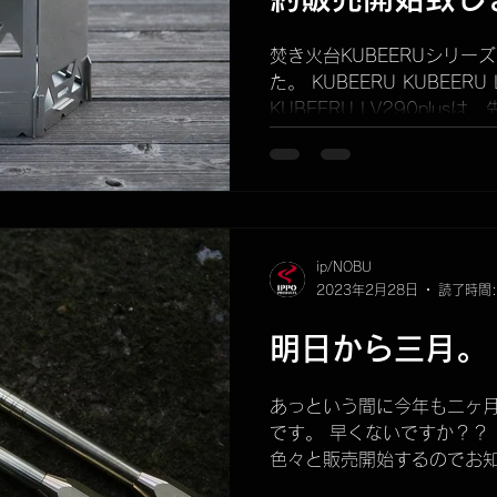
焚き火台KUBEERUシリ
た。 KUBEERU KUBEERU
KUBEERU LV290plus
LV390の小さい版。 A4
きます。...
ip/NOBU
2023年2月28日
読了時間:
明日から三月。
あっという間に今年も二ヶ月
です。 早くないですか？？
色々と販売開始するのでお知
①IBUKI B.C.真鍮ver.