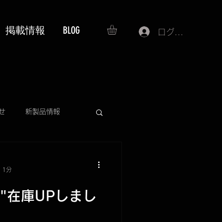
掲載情報
BLOG
ログイン
せ
新製品情報
IBUKI
再入荷情報
 1分
lo
I"在庫UPしまし