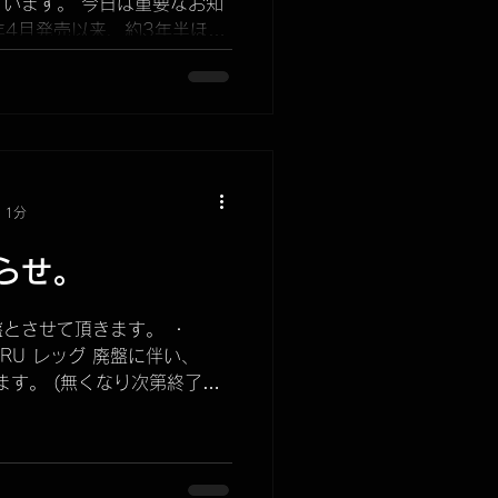
います。 今日は重要なお知
年4月発売以来、約3年半ほど
KUBEERU"の名称を変更す
 1分
らせ。
とさせて頂きます。 ・
EERU レッグ 廃盤に伴い、
ます。 (無くなり次第終了と
収納袋は、焚き火グッズの収納ポー
機会に是非ご検討くださ...