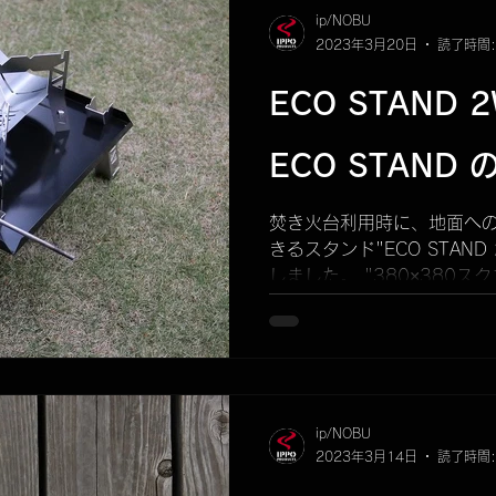
ip/NOBU
2023年3月20日
読了時間:
ECO STAND 2
ECO STAND
焚き火台利用時に、地面へ
きるスタンド"ECO STAND 
しました。 "380×380ス
の、"380×380スクエア
KUBEERU や、KUBEERU..
ip/NOBU
2023年3月14日
読了時間: