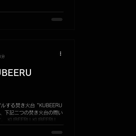
1分
UBEERU
する焚き火台 "KUBEERU
すが、下記二つの焚き火台の問い
KUBEERU KUBEERU
、現在在庫なしとなっております
の移行に...