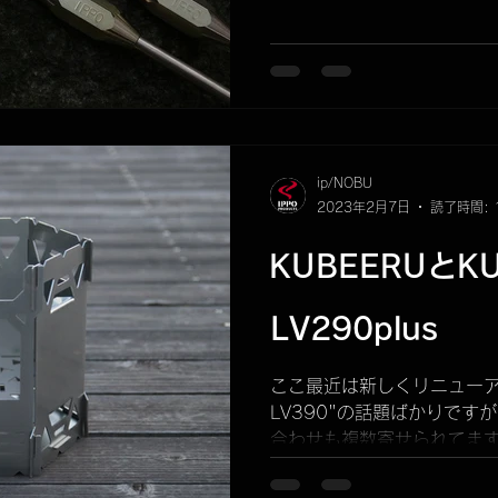
IBUKI...
ip/NOBU
2023年2月7日
読了時間: 
KUBEERUとK
LV290plus
ここ最近は新しくリニューアル
LV390"の話題ばかりで
合わせも複数寄せられてます。 
LV290plus この2種類
が、これは新ロゴバージョンへ